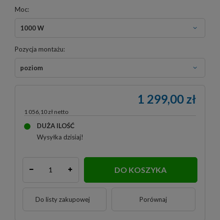
Moc:
1000 W
Pozycja montażu:
poziom
1 299,00 zł
1 056,10 zł
DUŻA ILOŚĆ
Wysyłka
dzisiaj!
DO KOSZYKA
Do listy zakupowej
Porównaj