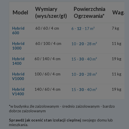
Wymiary
Powierzchnia
Model
Waga
(wys/szer/gł)
Ogrzewania*
Hybrid
60 / 60 / 4 cm
²
7 kg
6 -
12
- 17 m
600
Hybrid
60 / 100 / 4 cm
²
11 kg
10 -
20
- 28 m
1000
Hybrid
60 / 140 / 4 cm
²
19 kg
15 -
30
- 40 m
1400
Hybrid
100 / 60 / 4 cm
²
11 kg
10 -
20
- 28 m
V1000
Hybrid
140 / 60 / 4 cm
²
19 kg
15 -
30
- 40 m
V1400
*w budynku źle zaizolowanym - średnio zaizolowanym - bardzo
dobrze zaizolowanym
Sprawdź jak ocenić stan izolacji cieplnej
swojego domu lub
mieszkania.