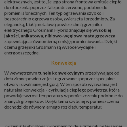
elektrycznych, jest to, że jego strona frontowa emituje ciepło
do otoczenia poprzez fale podczerwone, podobne do
promieni słonecznych. Ten typ ogrzewania szybko i
bezpośrednio ogrzewa osoby, zwierzęta i przedmioty. Za
elegancką, białą metalową powierzchnią grzejnika
elektrycznego Grosmann Hybrid znajduje się
wysokiej
jakości, unikatowa, niklowo-węglowa mata grzewcza
,
zapewniająca równomierną emisję promieniowania. Dzięki
czemu grzejniki Grosmann są wysoce wydajne i
energooszczędne.
Konwekcja
W wewnętrznym
tunelu konwekcyjnym
przepływające od
dołu zimne powietrze jest ogrzewane i poprzez specjalne
otwory i uwalniane jest górą. W ten sposób wyzwalana jest
naturalna konwekcja – cyrkulacja ciepłego powietrza, która
powoduje wzrost temperatury w pomieszczeniu podobnie do
znanych grzejników. Dzięki temu szybciej w pomieszczeniu
dochodzi do równomiernego rozkładu temperatur.
Grzejnik Hybrydowy Grosmann to dwa grzejniki w tej samej