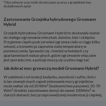
*Oba uchwyty oraz nóżki dostarczane są wraz z grzejnikiem bez
dodatkowych opłat
Zastosowanie Grzejnika hybrydowego Grosmann
Hybrid
Grzejnik hybrydowy Grosmann Hybrid to doskonały wybór
do stałego ogrzewania mieszkań, domów, biur i sklepów.
Przyjemne ciepło podczerwieni ogrzewa ciało w ciągu kilku
sekund, a konwekcja zapewnia stałą temperaturę w
pomieszczeniu. Sprawdzi się również w hotelach czy
apartamentach wakacyjnych,
gdzie ogrzewanie włączane
jest sporadyczne, a pokoje muszą się szybko nagrzać.
Jak dobrać moc grzewczą modeli Grosmann Hybrid?
W zależności od izolacji budynku, wysokości sufitu, ilości
ścian zewnętrznych zapotrzebowanie mocy grzejników
2
może wahać się od 20 W/m
(budownictwo pasywne), 50-70
2
2
W/m
(średnio zaizolowane domy) do nawet 100W/m
w
starych domach, bez przeprowadzonej modernizacji cieplnej.