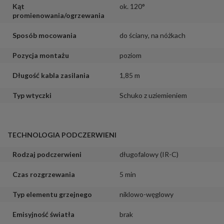
Kąt
ok. 120°
promienowania/ogrzewania
Sposób mocowania
do ściany
,
na nóżkach
Pozycja montażu
poziom
Długość kabla zasilania
1,85 m
Typ wtyczki
Schuko z uziemieniem
TECHNOLOGIA PODCZERWIENI
Rodzaj podczerwieni
długofalowy (IR-C)
Czas rozgrzewania
5 min
Typ elementu grzejnego
niklowo-węglowy
Emisyjność światła
brak