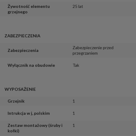
Żywotność elementu
25 lat
grzejnego
ZABEZPIECZENIA
Zabezpieczenie przed
Zabezpieczenia
przegrzaniem
Wyłącznik na obudowie
Tak
WYPOSAŻENIE
Grzejnik
1
Intrukcja w j, polskim
1
Zestaw montażowy (śruby i
1
kołki)