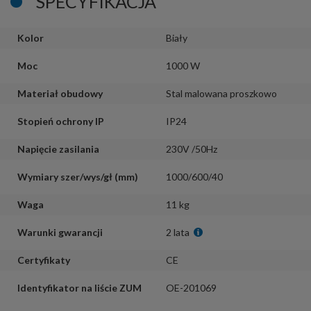
SPECYFIKACJA
Kolor
Biały
Moc
1000 W
Materiał obudowy
Stal malowana proszkowo
Stopień ochrony IP
IP24
Napięcie zasilania
230V /50Hz
Wymiary szer/wys/gł (mm)
1000/600/40
Waga
11 kg
Warunki gwarancji
2 lata
Certyfikaty
CE
Identyfikator na liście ZUM
OE-201069