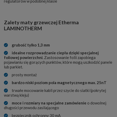
regulatorów w podobnej klasie
Zalety maty grzewczej Etherma
LAMINOTHERM
grubość tylko 1,3 mm
idealne rozprowadzanie ciepła dzięki specjalnej
foliowej powierzchni
. Zastosowanie folii zapobiega
pojawianiu się gorących punktów, które mogą uszkodzić panele
lub parkiet.
prosty montaż
bardzo niski poziom pola magnetycznego max. 25nT
trwałe mocowanie kabli przez szycie do siatki (pokrytej
warstwą kleju)
moce i rozmiary na specjalne zamówienie
o dowolnej
długości przewodu zasilającego
bezpiecznik ochronny 30 mA