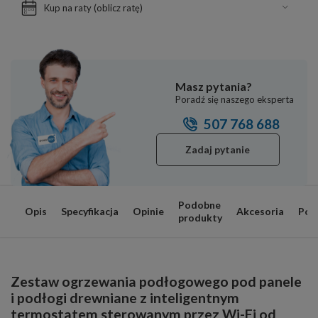
Kup na raty (
oblicz ratę
)
Masz pytania?
Poradź się naszego eksperta
507 768 688
Zadaj pytanie
Podobne
Opis
Specyfikacja
Opinie
Akcesoria
Por
produkty
Zestaw ogrzewania podłogowego pod panele
i podłogi drewniane z inteligentnym
termostatem sterowanym przez Wi-Fi od