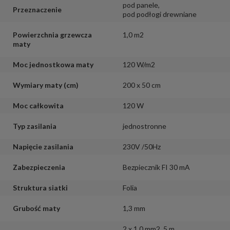
pod panele
,
Przeznaczenie
pod podłogi drewniane
Powierzchnia grzewcza
1,0 m2
maty
Moc jednostkowa maty
120 W/m2
Wymiary maty (cm)
200 x 50 cm
Moc całkowita
120 W
Typ zasilania
jednostronne
Napięcie zasilania
230V /50Hz
Zabezpieczenia
Bezpiecznik FI 30 mA
Struktura siatki
Folia
Grubość maty
1,3 mm
2 x 1,0 mm2
,
5 m
,