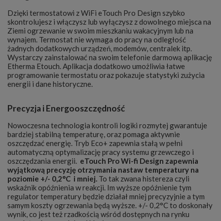
Dzięki termostatowi z WiFi eTouch Pro Design szybko
skontrolujesz i włączysz lub wyłączysz z dowolnego miejsca na
Ziemi ogrzewanie w swoim mieszkaniu wakacyjnym lub na
wynajem. Termostat nie wymaga do pracy na odległość
żadnych dodatkowych urządzeń, modemów, centralek itp.
Wystarczy zainstalować na swoim telefonie darmową aplikację
Etherma Etouch. Aplikacja dodatkowo umożliwia łatwe
programowanie termostatu oraz pokazuje statystyki zużycia
energii i dane historyczne.
Precyzja i Energooszczędność
Nowoczesna technologia kontroli logiki rozmytej gwarantuje
bardziej stabilną temperaturę, oraz pomaga aktywnie
oszczędzać energię. Tryb Eco+ zapewnia stałą w pełni
automatyczną optymalizację pracy systemu grzewczego i
oszczędzania energii.
eTouch Pro Wi-fi Design zapewnia
wyjątkową precyzję otrzymania nastaw temperatury na
poziomie +/- 0,2°C i mniej.
To tak zwana histereza czyli
wskaźnik opóźnienia w reakcji. Im wyższe opóźnienie tym
regulator temperatury będzie działał mniej precyzyjnie a tym
samym koszty ogrzewania będą wyższe. +/- 0,2°C to doskonały
wynik, co jest też rzadkością wśród dostępnych na rynku