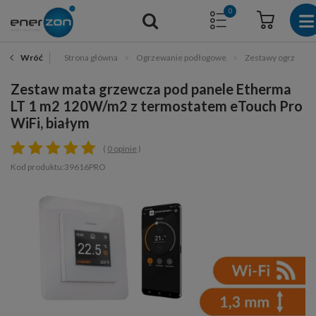
0
Strona główna
Ogrzewanie podłogowe
Zestawy ogrzewan
Wróć
Zestaw mata grzewcza pod panele Etherma
LT 1 m2 120W/m2 z termostatem eTouch Pro
WiFi, białym
0 opinie
Kod produktu:39616PRO