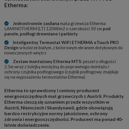
Etherma:
Jednostronnie zasilana
mata grzewcza Etherma
LAMINOTHERM (LT) 120W/m2 o szerokości 50 cm
pod
panele, podłogi drewniane i parkiety
Inteligentny Termostat WiFi ETHERMA eTouch PRO
Design
w kolorze białym, z kolorowym ekranem dotykowym do
nowoczesnych wnętrz
Zestaw montażowy Etherma MTS
: peszel o długości
2.5m wraz z tulejką mosiężną do poprawnego montażu i
ochrony czujnika podłogowego (czujnik podłogowy znajduje
się na wyposażeniu termostatów Etherma)
Etherma to sprawdzony i ceniony producent
energooszczędnych mat grzewczych z Austrii. Produkty
Etherma cieszą się uznaniem przede wszystkim w
Austrii, Niemczech i Skandynawii, gdzie obowiązują
bardzo restrykcyjne normy jakościowe, ochrony
zdrowia i energooszczędności. Producent ma ponad 40-
letnie doświadczenie.