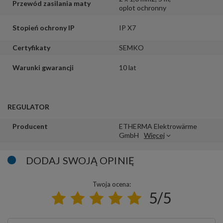
Przewód zasilania maty
oplot ochronny
Stopień ochrony IP
IP X7
Certyfikaty
SEMKO
Warunki gwarancji
10 lat
REGULATOR
Producent
ETHERMA Elektrowärme
GmbH
Więcej
DODAJ SWOJĄ OPINIĘ
Twoja ocena:
5/5