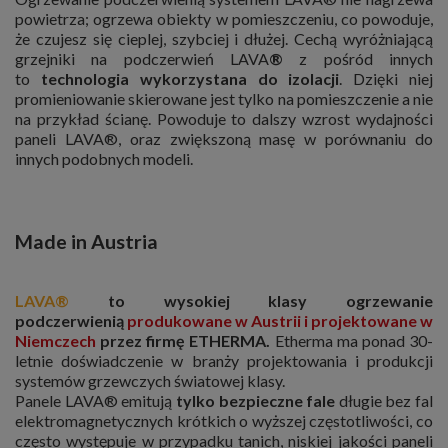
powietrza; ogrzewa obiekty w pomieszczeniu, co powoduje,
że czujesz się cieplej, szybciej i dłużej. Cechą wyróżniającą
grzejniki na podczerwień LAVA
®
z pośród innych
to
technologia wykorzystana do izolacji
. Dzięki niej
promieniowanie skierowane jest tylko na pomieszczenie a nie
na przykład ścianę. Powoduje to dalszy wzrost wydajności
paneli LAVA®, oraz zwiększoną masę w porównaniu do
innych podobnych modeli.
Made in Austria
LAVA®
to wysokiej klasy ogrzewanie
podczerwienią
produkowane
w Austrii i projektowane w
Niemczech
przez firmę ETHERMA
.
Etherma ma ponad 30-
letnie doświadczenie w branży projektowania i produkcji
systemów grzewczych światowej klasy.
Panele LAVA® emitują
tylko bezpieczne fale
długie bez fal
elektromagnetycznych krótkich o wyższej częstotliwości, co
często występuje w przypadku tanich, niskiej jakości paneli