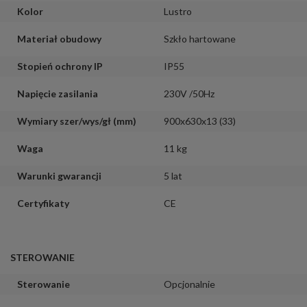
Kolor
Lustro
Materiał obudowy
Szkło hartowane
Stopień ochrony IP
IP55
Napięcie zasilania
230V /50Hz
Wymiary szer/wys/gł (mm)
900x630x13 (33)
Waga
11 kg
Warunki gwarancji
5 lat
Certyfikaty
CE
STEROWANIE
Sterowanie
Opcjonalnie