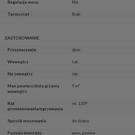
Regulacja mocy
Nie
Termostat
Brak
ZASTOSOWANIE
Przeznaczenie
dom
Wewnątrz
tak
Na zewnątrz
nie
Max powierzchnia grzania
9 m²
wewnątrz
Kąt
ok. 120°
promienowania/ogrzewania
Sposób mocowania
do ściany
Pozycja montażu
pion
,
poziom