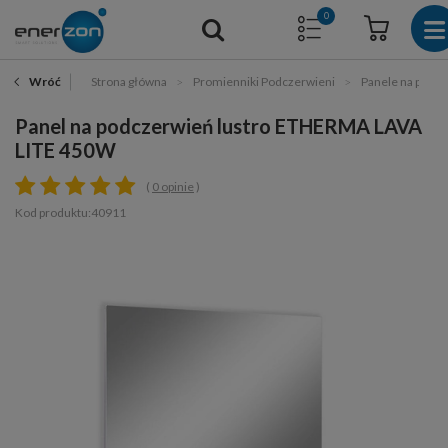
0
Strona główna
Promienniki Podczerwieni
Panele na podc
Wróć
Panel na podczerwień lustro ETHERMA LAVA
LITE 450W
0 opinie
Kod produktu:40911