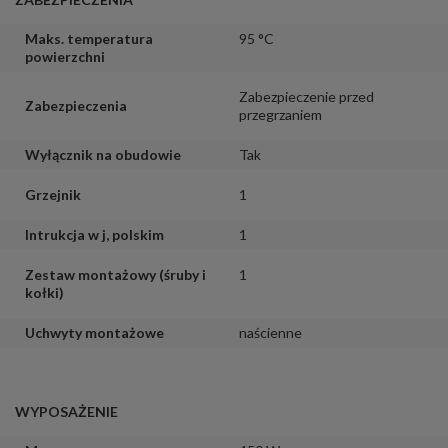
Maks. temperatura
95 °C
powierzchni
Zabezpieczenie przed
Zabezpieczenia
przegrzaniem
Wyłącznik na obudowie
Tak
Grzejnik
1
Intrukcja w j, polskim
1
Zestaw montażowy (śruby i
1
kołki)
Uchwyty montażowe
naścienne
WYPOSAŻENIE