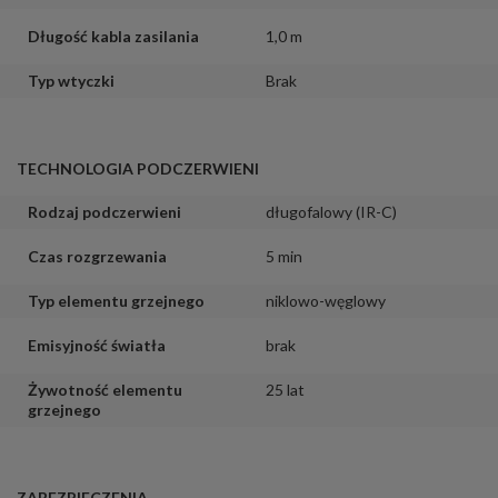
Długość kabla zasilania
1,0 m
Typ wtyczki
Brak
TECHNOLOGIA PODCZERWIENI
Rodzaj podczerwieni
długofalowy (IR-C)
Czas rozgrzewania
5 min
Typ elementu grzejnego
niklowo-węglowy
Emisyjność światła
brak
Żywotność elementu
25 lat
grzejnego
ZABEZPIECZENIA