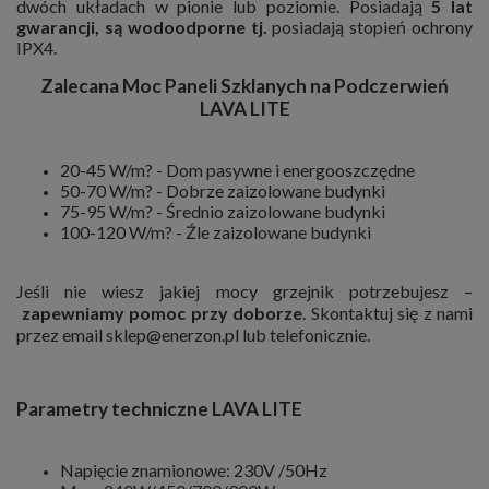
dwóch układach w pionie lub poziomie. Posiadają
5 lat
gwarancji, są wodoodporne tj.
posiadają stopień ochrony
IPX4.
Zalecana Moc Paneli Szklanych na Podczerwień
LAVA LITE
20-45 W/m? - Dom pasywne i energooszczędne
50-70 W/m? - Dobrze zaizolowane budynki
75-95 W/m? - Średnio zaizolowane budynki
100-120 W/m? - Źle zaizolowane budynki
Jeśli nie wiesz jakiej mocy grzejnik potrzebujesz –
zapewniamy pomoc przy doborze
. Skontaktuj się z nami
przez
email
sklep@enerzon.pl
lub telefonicznie.
Parametry techniczne LAVA LITE
Napięcie znamionowe: 230V /50Hz