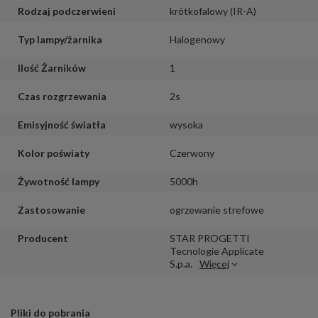
Rodzaj podczerwieni
krótkofalowy (IR-A)
Typ lampy/żarnika
Halogenowy
Ilość Żarników
1
Czas rozgrzewania
2s
Emisyjność światła
wysoka
Kolor poświaty
Czerwony
Żywotność lampy
5000h
Zastosowanie
ogrzewanie strefowe
Producent
STAR PROGETTI
Tecnologie Applicate
S.p.a.
Więcej
Pliki do pobrania