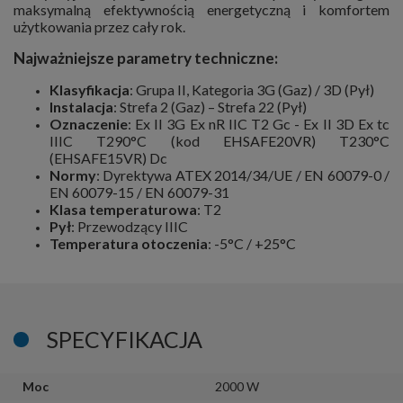
maksymalną efektywnością energetyczną i komfortem
użytkowania przez cały rok.
Najważniejsze parametry techniczne:
Klasyfikacja
: Grupa II, Kategoria 3G (Gaz) / 3D (Pył)
Instalacja
: Strefa 2 (Gaz) – Strefa 22 (Pył)
Oznaczenie
: Ex II 3G Ex nR IIC T2 Gc - Ex II 3D Ex tc
IIIC T290°C (kod EHSAFE20VR) T230°C
(EHSAFE15VR) Dc
Normy
: Dyrektywa ATEX 2014/34/UE / EN 60079-0 /
EN 60079-15 / EN 60079-31
Klasa temperaturowa
: T2
Pył
: Przewodzący IIIC
Temperatura otoczenia
: -5°C / +25°C
SPECYFIKACJA
Moc
2000 W