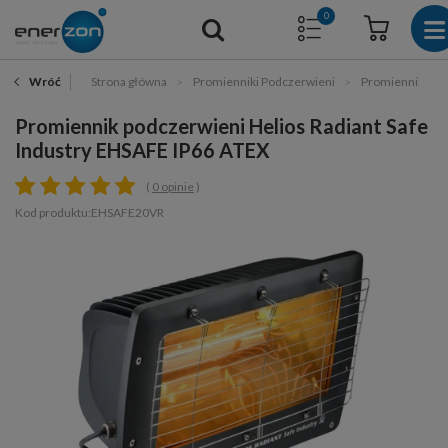
0
Strona główna
Promienniki Podczerwieni
Promienniki P
Wróć
Promiennik podczerwieni Helios Radiant Safe
Industry EHSAFE IP66 ATEX
0 opinie
Kod produktu:EHSAFE20VR