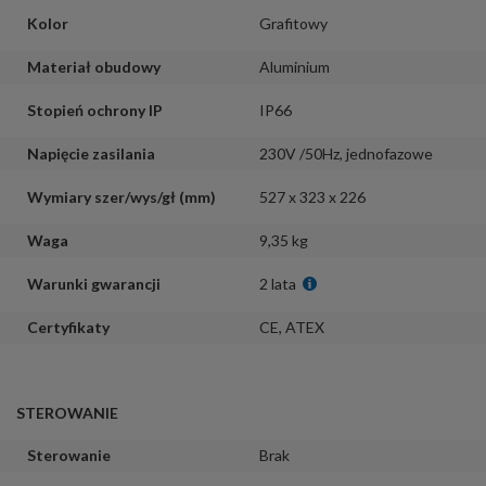
Kolor
Grafitowy
Materiał obudowy
Aluminium
Stopień ochrony IP
IP66
Napięcie zasilania
230V /50Hz
,
jednofazowe
Wymiary szer/wys/gł (mm)
527 x 323 x 226
Waga
9,35 kg
Warunki gwarancji
2 lata
Certyfikaty
CE
,
ATEX
STEROWANIE
Sterowanie
Brak