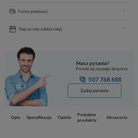
Formy płatności
Kup na raty (
oblicz ratę
)
Masz pytania?
Poradź się naszego eksperta
507 768 688
Zadaj pytanie
Podobne
Opis
Specyfikacja
Opinie
Akcesoria
produkty