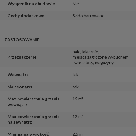
Wyłącznik na obudowie
Nie
Cechy dodatkowe
Szkło hartowane
ZASTOSOWANIE
hale
,
lakiernie
,
Przeznaczenie
miejsca zagrożone wybuchem
,
warsztaty
,
magazyny
Wewnątrz
tak
Na zewnątrz
tak
Max powierzchnia grzania
15 m²
wewnątrz
Max powierzchnia grzania
12 m²
na zewnątrz
Minimalna wysokość
2,5 m