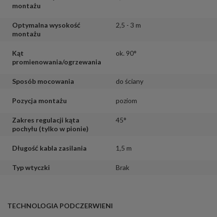
montażu
Optymalna wysokość
2,5 - 3 m
montażu
Kąt
ok. 90°
promienowania/ogrzewania
Sposób mocowania
do ściany
Pozycja montażu
poziom
Zakres regulacji kąta
45°
pochyłu (tylko w pionie)
Długość kabla zasilania
1,5 m
Typ wtyczki
Brak
TECHNOLOGIA PODCZERWIENI