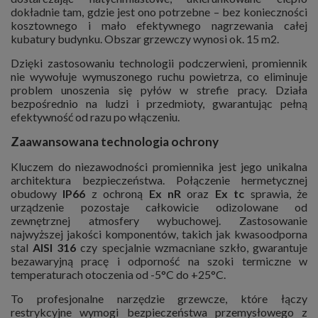
dokładnie tam, gdzie jest ono potrzebne – bez konieczności
kosztownego i mało efektywnego nagrzewania całej
kubatury budynku. Obszar grzewczy wynosi ok. 15 m2.
Dzięki zastosowaniu technologii podczerwieni, promiennik
nie wywołuje wymuszonego ruchu powietrza, co eliminuje
problem unoszenia się pyłów w strefie pracy. Działa
bezpośrednio na ludzi i przedmioty, gwarantując pełną
efektywność od razu po włączeniu.
Zaawansowana technologia ochrony
Kluczem do niezawodności promiennika jest jego unikalna
architektura bezpieczeństwa. Połączenie hermetycznej
obudowy
IP66
z ochroną
Ex nR
oraz
Ex tc
sprawia, że
urządzenie pozostaje całkowicie odizolowane od
zewnętrznej atmosfery wybuchowej. Zastosowanie
najwyższej jakości komponentów, takich jak kwasoodporna
stal
AISI 316
czy specjalnie wzmacniane szkło, gwarantuje
bezawaryjną pracę i odporność na szoki termiczne w
temperaturach otoczenia od -5°C do +25°C.
To profesjonalne narzędzie grzewcze, które łączy
restrykcyjne wymogi bezpieczeństwa przemysłowego z