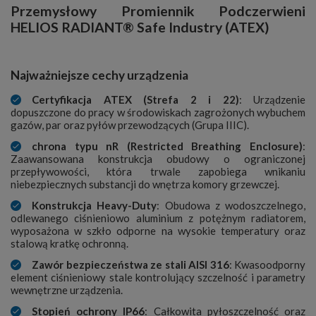
Przemysłowy Promiennik Podczerwieni
HELIOS RADIANT® Safe Industry (ATEX)
Najważniejsze cechy urządzenia
Certyfikacja ATEX (Strefa 2 i 22)
: Urządzenie
dopuszczone do pracy w środowiskach zagrożonych wybuchem
gazów, par oraz pyłów przewodzących (Grupa IIIC).
chrona typu nR (Restricted Breathing Enclosure)
:
Zaawansowana konstrukcja obudowy o ograniczonej
przepływowości, która trwale zapobiega wnikaniu
niebezpiecznych substancji do wnętrza komory grzewczej.
Konstrukcja Heavy-Duty
: Obudowa z wodoszczelnego,
odlewanego ciśnieniowo aluminium z potężnym radiatorem,
wyposażona w szkło odporne na wysokie temperatury oraz
stalową kratkę ochronną.
Zawór bezpieczeństwa ze stali AISI 316
: Kwasoodporny
element ciśnieniowy stale kontrolujący szczelność i parametry
wewnętrzne urządzenia.
Stopień ochrony IP66
: Całkowita pyłoszczelność oraz