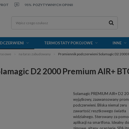
WROT
98%
POZYTYWNYCH OPINII
ODCZERWIENI
TERMOSTATY POKOJOWE
INNE
arasowe
na taras zabudowany
Promiennik podczerwieni Solamagic D2 2000
olamagic D2 2000 Premium AIR+ BT
Solamagic PREMIUM AIR+ D2 20
wyjątkowy, zaawansowany promi
podczerwieni. Bliska niemal zeru
zawartość resztkowego światła
widzialnego. Sterowany za pomo
aplikacji na smartfona. Idealny d
zimowe, altany, oranżerie, SPA itp