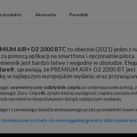
 produkty
Akcesoria
Poradnik
MIUM AIR+ D2 2000 BTC
to obecnie (2021) jeden z n
za pomocą aplikacji na smartfona i opcjonalnie pilota.
omiennik jest bardzo łatwy i wygodny w obsłudze. Ele
lare®
, sprawiają, że PREMIUM AIR+ D2 2000 BT jest 
 w najlepszym europejskim wydaniu oraz przywiązanie
magic
asymetryczny odbłyśnik ciepła
ze srebrną powierzchnią, 
amagic Zero-Glare®, dzięki której wydajność cieplna została z
podczerwieni w niespotykanym dotąd, najlepszym wydaniu.
żącego i czerwonego światła emitowanego przez promienniki kwa
z
mniejszone zostało do nieosiągalnej granicy (dla konkure