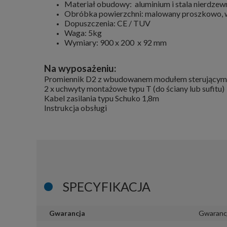
Materiał obudowy: aluminium i stala nierdze
Obróbka powierzchni: malowany proszkowo, w
Dopuszczenia: CE / TUV
Waga: 5kg
Wymiary: 900 x 200 x 92 mm
Na wyposażeniu:
Promiennik D2 z wbudowanem modułem sterującym B
2 x uchwyty montażowe typu T (do ściany lub sufitu)
Kabel zasilania typu Schuko 1,8m
Instrukcja obsługi
SPECYFIKACJA
Gwarancja
Gwarancj