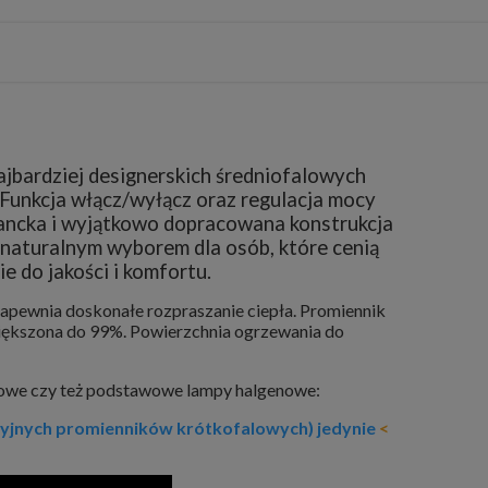
ajbardziej designerskich średniofalowych
 Funkcja włącz/wyłącz oraz regulacja mocy
gancka i wyjątkowo dopracowana konstrukcja
naturalnym wyborem dla osób, które cenią
 do jakości i komfortu.
zapewnia doskonałe rozpraszanie ciepła. Promiennik
większona do 99%. Powierzchnia ogrzewania do
rcowe czy też podstawowe lampy halgenowe:
ncyjnych promienników krótkofalowych) jedynie
<