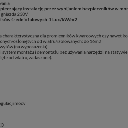
wania
pieczający instalację przez wybijaniem bezpieczników w mom
o gniazda 230V
ników średniofalowych 1 Lux/kW/m2
a charakterystyczna dla promienników kwarcowych czy nawet k
onych/osłoniętych od wiatru/izolowanych: do 16m2
chwytów (na wyposażeniu)
system montażu i demontażu bez używania narzędzi, na statywie, 
ęte od wiatru, zadaszone).
gulacji mocy
UKO