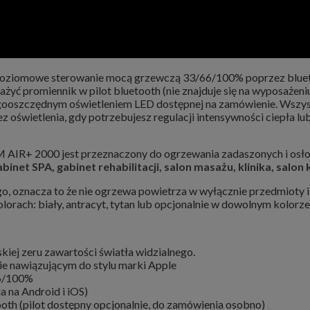
iomowe sterowanie mocą grzewczą 33/66/100% poprzez bluetoo
ć promiennik w pilot bluetooth (nie znajduje się na wyposażeniu
oszczędnym oświetleniem LED dostępnej na zamówienie. Wszystk
 oświetlenia, gdy potrzebujesz regulacji intensywności ciepła lub
 2000 jest przeznaczony do ogrzewania zadaszonych i osłonię
binet SPA, gabinet rehabilitacji, salon masażu, klinika, salon
, oznacza to że nie ogrzewa powietrza w wyłącznie przedmioty i lu
orach: biały, antracyt, tytan lub opcjonalnie w dowolnym kolorze
iskiej zeru zawartości światła widzialnego.
e nawiązującym do stylu marki Apple
66/100%
a na Android i iOS)
oth (pilot dostępny opcjonalnie, do zamówienia osobno)