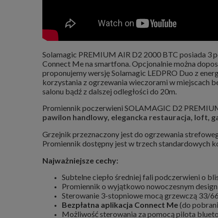
Solamagic PREMIUM AIR D2 2000 BTC posiada 3 poz
Connect Me na smartfona. Opcjonalnie można doposaży
proponujemy wersję Solamagic LEDPRO Duo z energo
korzystania z ogrzewania wieczorami w miejscach bez
salonu bądź z dalszej odległości do 20m.
Promiennik poczerwieni SOLAMAGIC D2 PREMIUM AIR+
pawilon handlowy, elegancka restauracja, loft, ga
Grzejnik przeznaczony jest do ogrzewania strefowego
Promiennik dostępny jest w trzech standardowych kol
Najważniejsze cechy:
Subtelne ciepło średniej fali podczerwieni o bl
Promiennik o wyjątkowo nowoczesnym designi
Sterowanie 3-stopniowe mocą grzewczą 33/
Bezpłatna aplikacja Connect Me
(do pobrani
Możliwość sterowania za pomocą pilota blueto