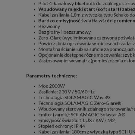
Pilot 4-kanałowy bluetooth do zdalnego stero
Wbudowany miękki start (soft start) zabez
Kabel zasilania 1,8m z wtyczką typu Schuko d
Bardzo emisyjność światła wśród promien
Bezwonny
Bezgłośny i bezszumowy
Zero-Glare (wyeliminowana czerwona poświat
Powierzchnia ogrzewania w miejescach zadasz
Montaż na ścianie lub na suficie za pomocą u
Opcjonalnie dostępne różne mocowania: szybki 
Zastosowanie: wewnątrz (pomieszczenia osłoni
Parametry techniczne:
Moc 2000W
Zasilanie: 230 V / 50/60 Hz
Technologia SOLAMAGIC Wave
®
Technologia SOLAMAGIC Zero-Glare®
Wbudowany sterownik zdalnego sterowania/re
Emiter (żarnik): SOLAMAGIC Solastar A®
Emisyjność światła: 1 LUX / KW / M2
Stopień ochrony: IP 44
Kabel zasilania: 180cm z wtyczką typu SCH