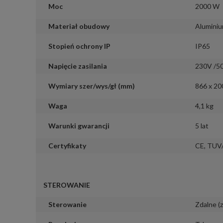
Moc
2000 W
Materiał obudowy
Alumini
Stopień ochrony IP
IP65
Napięcie zasilania
230V /5
Wymiary szer/wys/gł (mm)
866 x 20
Waga
4,1 kg
Warunki gwarancji
5 lat
Certyfikaty
CE
,
TUV
STEROWANIE
Sterowanie
Zdalne (z