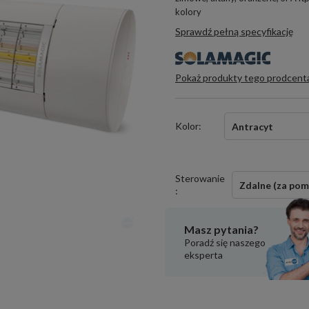
kolory
Sprawdź pełną specyfikację
Pokaż produkty tego prodcent
Kolor:
Antracyt
Sterowanie
Zdalne (za pomo
:
Masz pytania?
Poradź się naszego
eksperta