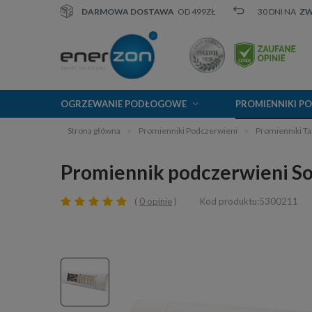
DARMOWA DOSTAWA
OD 499ZŁ
30 DNI NA
Z
OGRZEWANIE PODŁOGOWE
PROMIENNIKI P
Strona główna
Promienniki Podczerwieni
Promienniki T
Promiennik podczerwieni S
0 opinie
Kod produktu:5300211