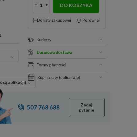
DO KOSZYKA
Do listy zakupowej
Porównaj
a
Kurierzy
Darmowa dostawa
Formy płatności
Kup na raty (
oblicz ratę
)
cą aplikacji)
Zadaj
507 768 688
pytanie