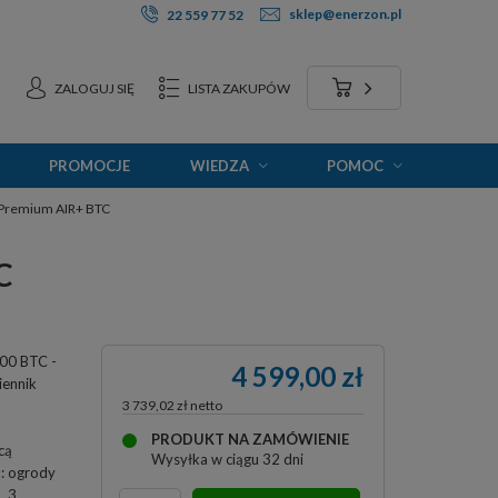
sklep@enerzon.pl
22 559 77 52
ZALOGUJ SIĘ
LISTA ZAKUPÓW
PROMOCJE
WIEDZA
POMOC
 Premium AIR+ BTC
C
00 BTC -
4 599,00 zł
ennik
3 739,02 zł
PRODUKT NA ZAMÓWIENIE
cą
Wysyłka
w ciągu 32 dni
o: ogrody
. 3