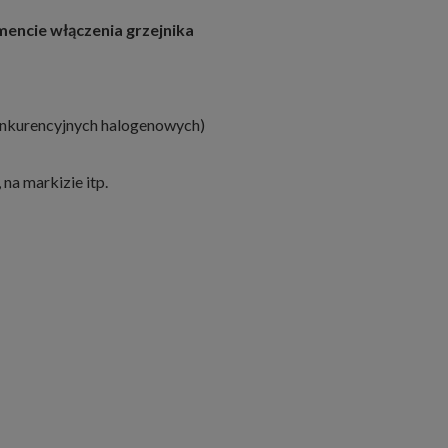
encie włączenia grzejnika
onkurencyjnych halogenowych)
na markizie itp.