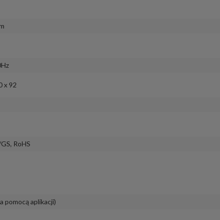
um
0Hz
0 x 92
/GS
,
RoHS
a pomocą aplikacji)