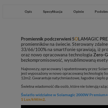
Opis
Specyfikacja
Opinie
Podobne
Promiennik podczerwieni
S
O
LAMAGIC
PRE
promienników na świecie. Sterowany zdalne 
33/66/100% na smartfonie sprawiają, iż pr
oraz nowo opracowana technologia
Zero-G
bezkompromisowość, wysublimowaną esetykę
Najnowszy, opracowany i opatentowany przez Sola
jest wyposażony w nowo opracowaną technologię Sol
12m2. Gwarantuje natychmiastowe, łagodne ciepło 
Świetna wiadomość dla osób, które nie tolerują ra
Światło widzialne w
Solamagic 2000W Premium+
1
Lux/kW/m2
.