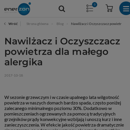
0
Strona główna
Blog
Nawilżacz i Oczyszczacz powietrza dl
Wróć
Nawilżacz i Oczyszczacz
powietrza dla małego
alergika
2017-10-18
W sezonie grzewczym i w czasie upalnego lata wilgotność
powietrza w naszych domach bardzo spada, często poniżej
zalecanego minimalnego poziomu 30%. Dodatkowo w
pomieszczeniach ogrzewanych za pomocą tradycyjnych
grzejników prądy konwekcyjne wzbijają i unoszą kurz i inne
zanieczyszczenia. W efekcie jakość powietrza dramatycznie