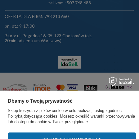
tel. kom.: 507 768 688
OFERTA DLA FIRM: 798 213 660
pn.-pt.: 9-17:00
Biuro: ul. Pogodna 16, 05-123 Chotomów (ok.
20min od centrum Warszawy)
Dbamy o Twoją prywatność
Sklep korzysta z plików cookie w celu realizacji usług zgodnie z
Polityką dotyczącą cookies
. Możesz określić warunki przechowywania
lub dostępu do cookie w Twojej przeglądarce.