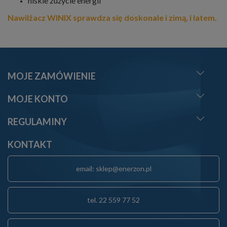
niskie zużycie energii
Nawilżacz WINIX sprawdza się doskonale i zimą, i latem.
MOJE ZAMÓWIENIE
MOJE KONTO
REGULAMINY
KONTAKT
email: sklep@enerzon.pl
tel. 22 559 77 52