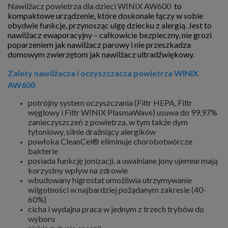
Nawilżacz powietrza dla dzieci WINIX AW600
to
kompaktowe urządzenie, które doskonale łączy w sobie
obydwie funkcje, przynosząc ulgę dziecku z alergią. Jest to
nawilżacz ewaporacyjny – całkowicie bezpieczny, nie grozi
poparzeniem jak nawilżacz parowy i nie przeszkadza
domowym zwierzętom jak nawilżacz ultradźwiękowy.
Zalety nawilżacza i oczyszczacza powietrza WINIX
AW600
potrójny system oczyszczania (Filtr HEPA, Filtr
węglowy i Filtr WINIX PlasmaWave) usuwa do 99,97%
zanieczyszczeń z powietrza, w tym także dym
tytoniowy, silnie drażniący alergików
powłoka CleanCel® eliminuje chorobotwórcze
bakterie
posiada funkcję jonizacji, a uwalniane jony ujemne mają
korzystny wpływ na zdrowie
wbudowany higrostat umożliwia utrzymywanie
wilgotności w najbardziej pożądanym zakresie (40-
60%)
cicha i wydajna praca w jednym z trzech trybów do
wyboru