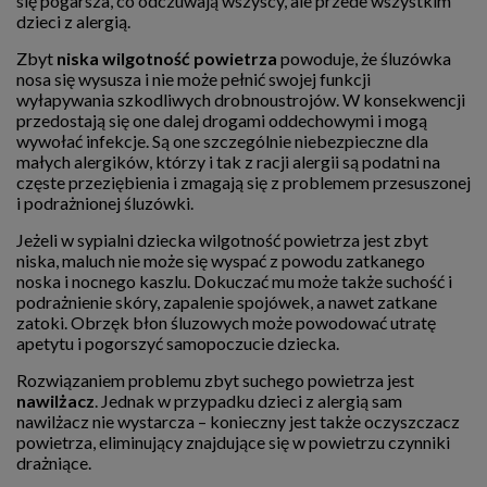
się pogarsza, co odczuwają wszyscy, ale przede wszystkim
dzieci z alergią.
Zbyt
niska wilgotność powietrza
powoduje, że śluzówka
nosa się wysusza i nie może pełnić swojej funkcji
wyłapywania szkodliwych drobnoustrojów. W konsekwencji
przedostają się one dalej drogami oddechowymi i mogą
wywołać infekcje. Są one szczególnie niebezpieczne dla
małych alergików, którzy i tak z racji alergii są podatni na
częste przeziębienia i zmagają się z problemem przesuszonej
i podrażnionej śluzówki.
Jeżeli w sypialni dziecka wilgotność powietrza jest zbyt
niska, maluch nie może się wyspać z powodu zatkanego
noska i nocnego kaszlu. Dokuczać mu może także suchość i
podrażnienie skóry, zapalenie spojówek, a nawet zatkane
zatoki. Obrzęk błon śluzowych może powodować utratę
apetytu i pogorszyć samopoczucie dziecka.
Rozwiązaniem problemu zbyt suchego powietrza jest
nawilżacz
. Jednak w przypadku dzieci z alergią sam
nawilżacz nie wystarcza – konieczny jest także oczyszczacz
powietrza, eliminujący znajdujące się w powietrzu czynniki
drażniące.