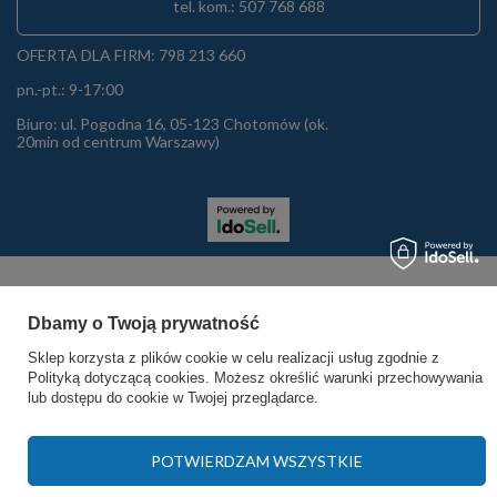
tel. kom.: 507 768 688
OFERTA DLA FIRM: 798 213 660
pn.-pt.: 9-17:00
Biuro: ul. Pogodna 16, 05-123 Chotomów (ok.
20min od centrum Warszawy)
Dbamy o Twoją prywatność
Sklep korzysta z plików cookie w celu realizacji usług zgodnie z
Polityką dotyczącą cookies
. Możesz określić warunki przechowywania
lub dostępu do cookie w Twojej przeglądarce.
POTWIERDZAM WSZYSTKIE