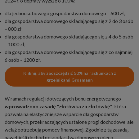
2024 r. o dopłaty wyższe o 100%:
dla jednoosobowego gospodarstwa domowego – 600 zł;
dla gospodarstwa domowego składającego się z 2 do 3 osób
– 800 zł;
dla gospodarstwa domowego składającego się z 4 do 5 osób
– 1000 zł;
dla gospodarstwa domowego składającego się z co najmniej
6 osób – 1200 zł.
Kliknij, aby zaoszczędzić 50% na rachunkach z
grzejnikami Grosmann
W ramach regulacji dotyczących bonu energetycznego
wprowadzono zasadę "złotówka za złotówkę"
, która
pozwala na elastyczniejsze wsparcie dla gospodarstw
domowych, przekraczających ustalone progi dochodowe, ale
wciąż potrzebują pomocy finansowej. Zgodnie z tą zasadą,
nawet jeśli dochód gospodarstwa domowego nieco