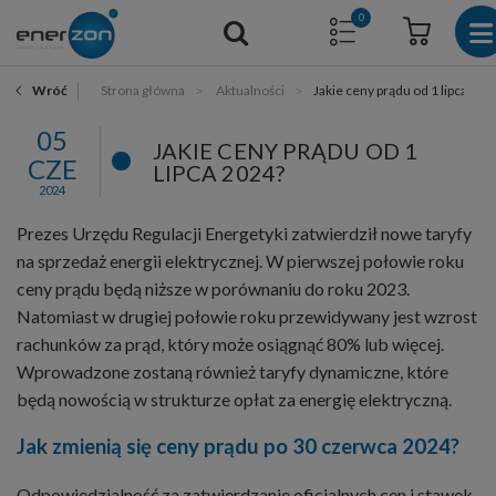
0
Strona główna
Aktualności
Jakie ceny prądu od 1 lipca 202
Wróć
05
JAKIE CENY PRĄDU OD 1
CZE
LIPCA 2024?
2024
Prezes Urzędu Regulacji Energetyki zatwierdził nowe taryfy
na sprzedaż energii elektrycznej. W pierwszej połowie roku
ceny prądu będą niższe w porównaniu do roku 2023.
Natomiast w drugiej połowie roku przewidywany jest wzrost
rachunków za prąd, który może osiągnąć 80% lub więcej.
Wprowadzone zostaną również taryfy dynamiczne, które
będą nowością w strukturze opłat za energię elektryczną.
Jak zmienią się ceny prądu po 30 czerwca 2024?
Odpowiedzialność za zatwierdzanie oficjalnych cen i stawek