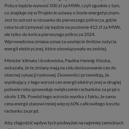
Polsce będzie wynosić 500 zł za MWh, czyli zgodnie z tym,
co znajduje się w Projekcie ustawy o bonie energetycznym.
Jest to wzrost w stosunku do pierwszego półrocza, gdzie
cena ta utrzymywać się będzie na poziomie 412 zł za MWh,
ale tylko do końca pierwszego półrocza 2024.
Wprowadzona zmiana oznacza usunięcie limitów zużycia
energii elektrycznej, które obowiązywały wcześniej.
Minister klimatu i środowiska, Paulina Hennig-Kloska,
wskazała, że te zmiany mają na celu dostosowanie cen do
obecnej sytuacji rynkowej. Ekonomiści przewidują, że
wynikający z tego wzrost cen energii elektrycznej w drugiej
połowie roku spowoduje zwiększenie rachunków za prąd o
około 13%. Powód tego wzrostu wynika z faktu, że sama
cena energii stanowi mniej więcej 60% całkowitego kosztu
rachunku za prąd.
Aby złagodzić wpływ tych podwyżek na najmniej zamożnych