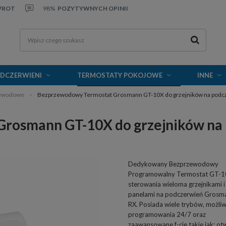
WROT
98%
POZYTYWNYCH OPINII
ODCZERWIENI
TERMOSTATY POKOJOWE
INNE
zewodowe
Bezprzewodowy Termostat Grosmann GT-10X do grzejników na podcze
osmann GT-10X do grzejników na p
Dedykowany Bezprzewodowy
Programowalny Termostat GT-1
sterowania wieloma grzejnikami i
panelami na podczerwień Grosma
RX. Posiada wiele trybów, możli
programowania 24/7 oraz
zaawansowane f-cje takie jak: ot