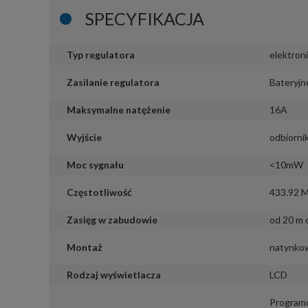
SPECYFIKACJA
Typ regulatora
elektron
Zasilanie regulatora
Bateryjn
Maksymalne natężenie
16A
Wyjście
odbiorni
Moc sygnału
<10mW
Częstotliwość
433.92 
Zasięg w zabudowie
od 20 m 
Montaż
natynko
Rodzaj wyświetlacza
LCD
Program