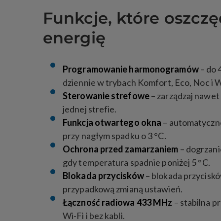
Funkcje, które oszczęd
energię
Programowanie harmonogramów
– do 
dziennie w trybach Komfort, Eco, Noc i 
Sterowanie strefowe
– zarządzaj nawet
jednej strefie.
Funkcja otwartego okna
– automatyczn
przy nagłym spadku o 3 °C.
Ochrona przed zamarzaniem
– dogrzani
gdy temperatura spadnie poniżej 5 °C.
Blokada przycisków
– blokada przyciskó
przypadkową zmianą ustawień.
Łączność radiowa 433 MHz
– stabilna p
Wi-Fi i bez kabli.