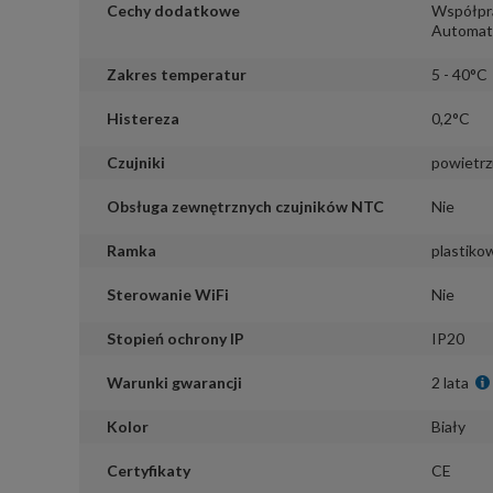
Cechy dodatkowe
Współpra
Automaty
Zakres temperatur
5 - 40°C
Histereza
0,2°C
Czujniki
powietrz
Obsługa zewnętrznych czujników NTC
Nie
Ramka
plastiko
Sterowanie WiFi
Nie
Stopień ochrony IP
IP20
Warunki gwarancji
2 lata
Kolor
Biały
Certyfikaty
CE