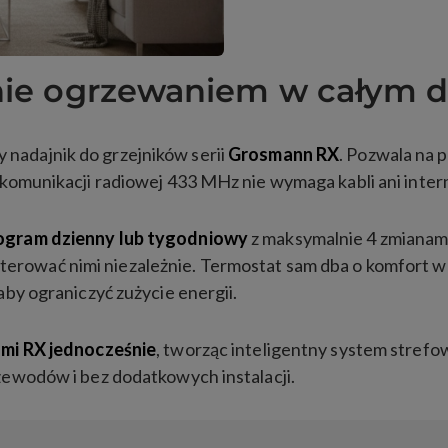
anie ogrzewaniem w całym
nadajnik do grzejników serii
Grosmann RX
. Pozwala na 
komunikacji radiowej 433 MHz nie wymaga kabli ani inter
gram dzienny lub tygodniowy
z maksymalnie 4 zmianam
 i sterować nimi niezależnie. Termostat sam dba o komfort 
by ograniczyć zużycie energii.
ami RX jednocześnie
, tworząc inteligentny system stre
ewodów i bez dodatkowych instalacji.