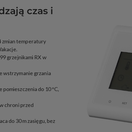
zają czas i
4 zmian temperatury
Wakacje.
 99 grzejnikami RX w
e wstrzymanie grzania
e pomieszczenia do 10 °C,
w chroni przed
raca do 30 m zasięgu, bez