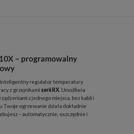
10X – programowalny
iowy
 inteligentny regulator temperatury
acy z grzejnikami
serii RX
. Umożliwia
ądzeniami z jednego miejsca, bez kabli i
mu Twoje ogrzewanie działa dokładnie
ebujesz – automatycznie, oszczędnie i