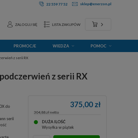
sklep@enerzon.pl
22 559 77 52
ZALOGUJ SIĘ
LISTA ZAKUPÓW
PROMOCJE
WIEDZA
POMOC
rwień z serii RX
odczerwień z serii RX
375,00 zł
0X do
304,88 zł
nn serii
DUŻA ILOŚĆ
wość
Wysyłka
w piątek
warte