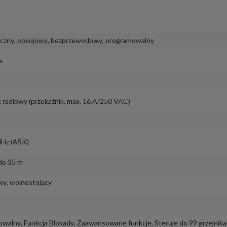
iczny
,
pokojowy
,
bezprzewodowy
,
programowalny
e
k radiowy (przekaźnik, max. 16 A/250 VAC)
MHz (ASK)
do 35 m
wy
,
wolnostojący
owalny
,
Funkcja Blokady
,
Zaawansowane funkcje
,
Steruje do 99 grzejnika