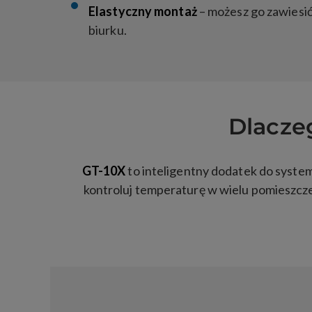
Elastyczny montaż
– możesz go zawiesić 
biurku.
Dlacze
GT-10X
to inteligentny dodatek do syste
kontroluj temperaturę w wielu pomieszczen