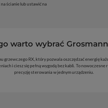
na ścianie lub ustawić na
go warto wybrać Grosmann
mu grzewczego RX, który pozwala oszczędzać energię każd
iach i ciesz się pełną wygodą bez kabli. To nowoczesne ro
precyzję sterowania w jednym urządzeniu.