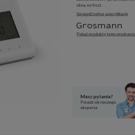
okna, no frost.
Sprawdź pełną specyfikację
Pokaż produkty tego prodcent
Masz pytania?
Poradź się naszego
eksperta