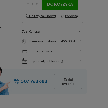
DO KOSZYKA
Do listy zakupowej
Porównaj
a
Kurierzy
Darmowa dostawa od
499,00 zł
Formy płatności
Kup na raty (
oblicz ratę
)
Zadaj
507 768 688
pytanie