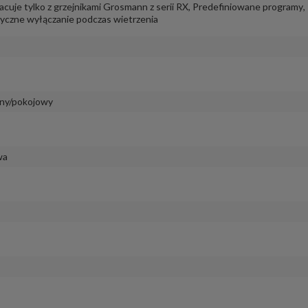
cuje tylko z grzejnikami Grosmann z serii RX
,
Predefiniowane programy
,
czne wyłączanie podczas wietrzenia
ny/pokojowy
wa