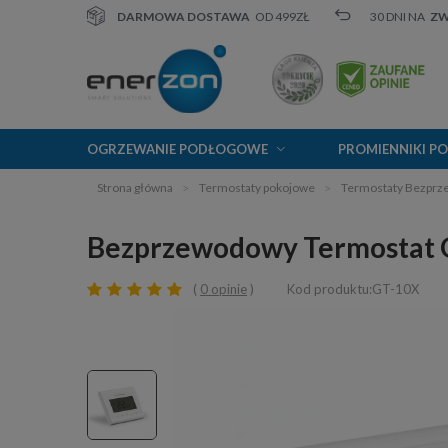
DARMOWA DOSTAWA
OD 499ZŁ
30 DNI NA
Z
OGRZEWANIE PODŁOGOWE
PROMIENNIKI P
Strona główna
Termostaty pokojowe
Termostaty Bezpr
Bezprzewodowy Termostat Gr
0 opinie
Kod produktu:GT-10X