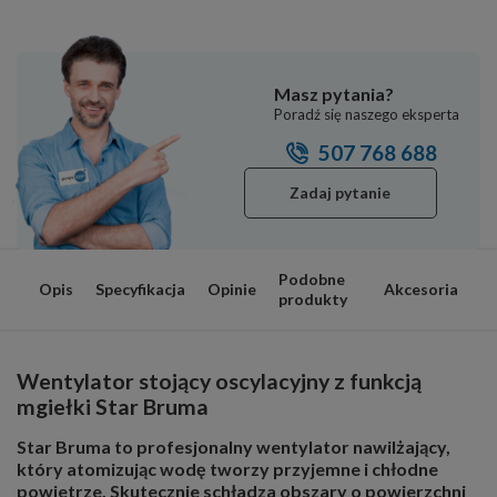
Masz pytania?
Poradź się naszego eksperta
507 768 688
Zadaj pytanie
Podobne
Opis
Specyfikacja
Opinie
Akcesoria
produkty
Wentylator stojący oscylacyjny z funkcją
mgiełki Star Bruma
Star Bruma to profesjonalny wentylator nawilżający,
który atomizując wodę tworzy przyjemne i chłodne
powietrze. Skutecznie schładza obszary o powierzchni