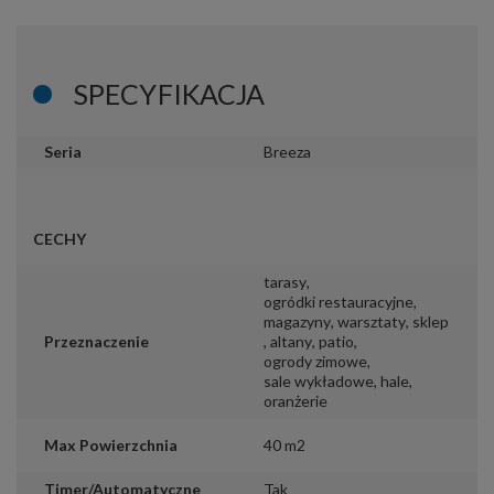
SPECYFIKACJA
Seria
Breeza
CECHY
tarasy
,
ogródki restauracyjne
,
magazyny
,
warsztaty
,
sklep
Przeznaczenie
,
altany
,
patio
,
ogrody zimowe
,
sale wykładowe
,
hale
,
oranżerie
Max Powierzchnia
40 m2
Timer/Automatyczne
Tak