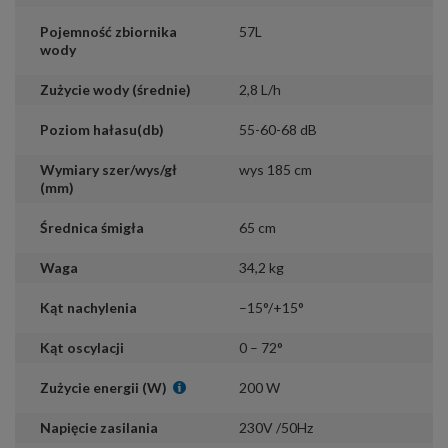
Pojemność zbiornika
57L
wody
Zużycie wody (średnie)
2,8 L/h
Poziom hałasu(db)
55-60-68 dB
Wymiary szer/wys/gł
wys 185 cm
(mm)
Średnica śmigła
65 cm
Waga
34,2 kg
Kąt nachylenia
–15°/+15°
Kąt oscylacji
0 – 72°
Zużycie energii (W)
200 W
Napięcie zasilania
230V /50Hz