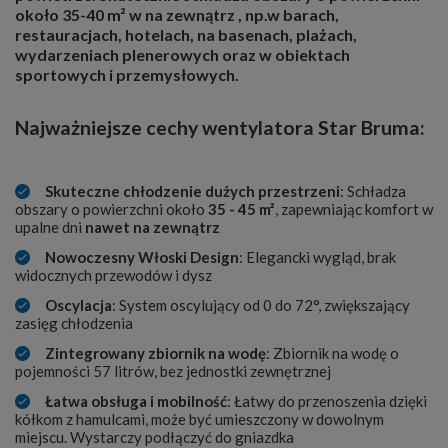
około
35-40 m² w na zewnątrz
, np.w barach,
restauracjach, hotelach, na basenach, plażach,
wydarzeniach plenerowych oraz w obiektach
sportowych i przemysłowych.
Najważniejsze cechy wentylatora Star Bruma:
Skuteczne chłodzenie dużych przestrzeni
: Schładza
obszary o powierzchni około
35 - 45 m²
, zapewniając komfort w
upalne dni
nawet na zewnątrz
Nowoczesny Włoski Design
: Elegancki wygląd, brak
widocznych przewodów i dysz
Oscylacja
: System oscylujący od 0 do 72°, zwiększający
zasięg chłodzenia
Zintegrowany zbiornik na wodę
: Zbiornik na wodę o
pojemności 57 litrów, bez jednostki zewnętrznej
Łatwa obsługa i mobilność
: Łatwy do przenoszenia dzięki
kółkom z hamulcami, może być umieszczony w dowolnym
miejscu. Wystarczy podłączyć do gniazdka