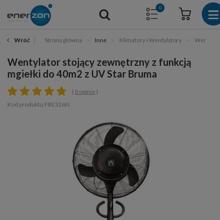
0
Strona główna
Inne
Klimatory i Wentylatory
Wentylat
Wróć
Wentylator stojący zewnętrzny z funkcją
mgiełki do 40m2 z UV Star Bruma
0 opinie
Kod produktu:FRE326N