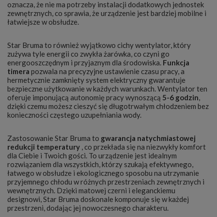
oznacza, że nie ma potrzeby instalacji dodatkowych jednostek
zewnętrznych, co sprawia, że urządzenie jest bardziej mobilne i
łatwiejsze w obsłudze.
Star Bruma to również wyjątkowo cichy wentylator, który
zużywa tyle energii co zwykła żarówka, co czyni go
energooszczędnym i przyjaznym dla środowiska.
Funkcja
timera
pozwala na precyzyjne ustawienie czasu pracy, a
hermetycznie zamknięty system elektryczny gwarantuje
bezpieczne użytkowanie w każdych warunkach. Wentylator ten
oferuje imponującą autonomię pracy wynoszącą
5-6 godzin
,
dzięki czemu możesz cieszyć się długotrwałym chłodzeniem bez
konieczności częstego uzupełniania wody.
Zastosowanie Star Bruma to
gwarancja natychmiastowej
redukcji temperatury
, co przekłada się na niezwykły komfort
dla Ciebie i Twoich gości. To urządzenie jest idealnym
rozwiązaniem dla wszystkich, którzy szukają efektywnego,
łatwego w obsłudze i ekologicznego sposobu na utrzymanie
przyjemnego chłodu w różnych przestrzeniach zewnętrznych i
wewnętrznych. Dzięki matowej czerni i eleganckiemu
designowi, Star Bruma doskonale komponuje się w każdej
przestrzeni, dodając jej nowoczesnego charakteru.