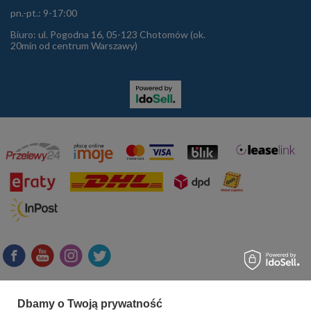
pn.-pt.: 9-17:00
Biuro: ul. Pogodna 16, 05-123 Chotomów (ok.
20min od centrum Warszawy)
Dbamy o Twoją prywatność